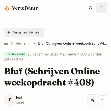
Spring naar hoofdinhoud
VertelVuur
Terug naar Verhalen
Verhalen
Bluf (Schrijven Online weekopdracht #408)
25 december 2025
•
26
views
•
1.070
woorden
•
Gepubliceerd
9
reacties
Bluf (Schrijven Online
weekopdracht #408)
Fief
F
Meer 
@
fief