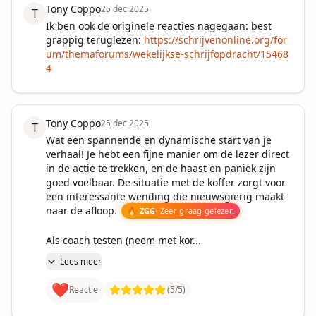
Tony Coppo
25 dec 2025
T
Ik ben ook de originele reacties nagegaan: best 
grappig teruglezen: 
https://schrijvenonline.org/for
um/themaforums/wekelijkse-schrijfopdracht/15468
4
Tony Coppo
25 dec 2025
T
Wat een spannende en dynamische start van je 
verhaal! Je hebt een fijne manier om de lezer direct 
in de actie te trekken, en de haast en paniek zijn 
goed voelbaar. De situatie met de koffer zorgt voor 
een interessante wending die nieuwsgierig maakt 
naar de afloop. 
🔥 ZGG
· Zeer graag gelezen
Als coach testen (neem met kor...
Lees meer
❤️
Reactie
(
5
/5)