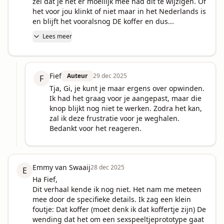
zei dat je het er moeilijk mee had dit te wijzigen. Of 
het voor jou klinkt of niet maar in het Nederlands is 
en blijft het vooralsnog DE koffer en dus...
Lees meer
Fief
Auteur
29 dec 2025
F
Tja, Gi, je kunt je maar ergens over opwinden. 
Ik had het graag voor je aangepast, maar die 
knop blijkt nog niet te werken. Zodra het kan, 
zal ik deze frustratie voor je weghalen. 
Bedankt voor het reageren.
Emmy van Swaaij
28 dec 2025
E
Ha Fief,

Dit verhaal kende ik nog niet. Het nam me meteen 
mee door de specifieke details. Ik zag een klein 
foutje: Dat koffer (moet denk ik dat koffertje zijn) De 
wending dat het om een sexspeeltjeprototype gaat 